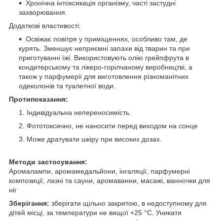
Хронічна інтоксикація організму, часті застудні
захворювання.
Додаткові властивості:
Освіжає повітря у приміщеннях, особливо там, де
курять. Зменшує неприємні запахи від тварин та при
приготуванні їжі. Використовують олію грейпфрута в
кондитерському та лікеро-горілчаному виробництві, а
також у парфумерії для виготовлення різноманітних
одеколонів та туалетної води.
Протипоказання:
Індивідуальна непереносимість.
Фототоксично, не наносити перед виходом на сонце
Може дратувати шкіру при високих дозах.
Методи застосування:
Аромалампи, аромамедальйони, інгаляції, парфумерні
композиції, лазні та сауни, аромаванни, масажі, ванночки для
ніг
Зберігання:
зберігати щільно закритою, в недоступному для
дітей місці, за температури не вищої +25 °C. Уникати