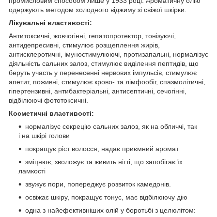
промисловим способом лише у 1933 році. Ароматичну олію
одержують методом холодного віджиму зі свіжої шкірки.
Лікувальні властивості:
Антитоксичні, жовчогінні, гепатопротектор, тонізуючі,
антидепресивні, стимулює розщеплення жирів,
антисклеротичні, імуностимулюючі, протизапальні, нормалізує
діяльність сальних залоз, стимулює виділення пептидів, що
беруть участь у перенесенні нервових імпульсів, стимулює
апетит, поживні, стимулює крово- та лімфообіг, спазмолітичні,
гіпертензивні, антибактеріальні, антисептичні, сечогінні,
відбілюючі фототоксичні.
Косметичні властивості:
нормалізує секрецію сальних залоз, як на обличчі, так
і на шкірі голови
покращує ріст волосся, надає приємний аромат
зміцнює, зволожує та живить нігті, що запобігає їх
ламкості
звужує пори, попереджує розвиток камедонів.
освіжає шкіру, покращує тонус, має відбілюючу дію
одна з найефективніших олій у боротьбі з целюлітом: