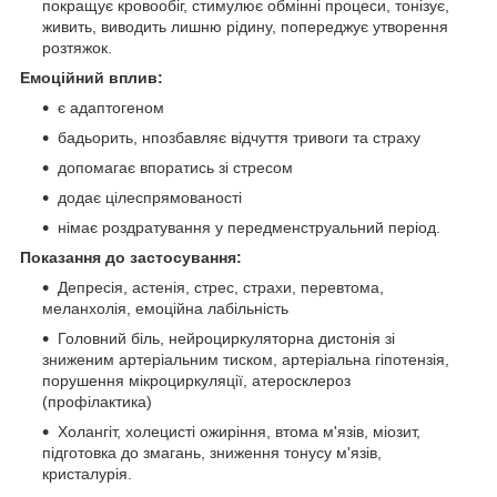
покращує кровообіг, стимулює обмінні процеси, тонізує,
живить, виводить лишню рідину, попереджує утворення
розтяжок.
Емоційний вплив:
є адаптогеном
бадьорить, нпозбавляє відчуття тривоги та страху
допомагає впоратись зі стресом
додає цілеспрямованості
німає роздратування у передменструальний період.
Показання до застосування:
Депресія, астенія, стрес, страхи, перевтома,
меланхолія, емоційна лабільність
Головний біль, нейроциркуляторна дистонія зі
зниженим артеріальним тиском, артеріальна гіпотензія,
порушення мікроциркуляції, атеросклероз
(профілактика)
Холангіт, холецисті ожиріння, втома м'язів, міозит,
підготовка до змагань, зниження тонусу м'язів,
кристалурія.