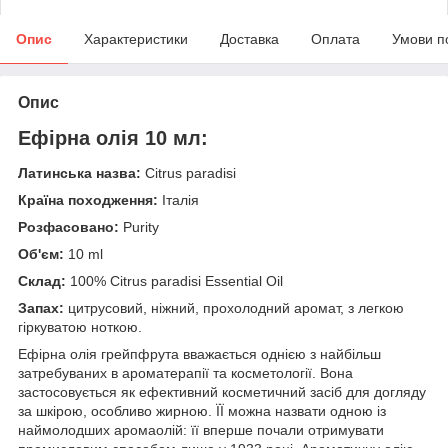
Опис
Характеристики
Доставка
Оплата
Умови п
Опис
Ефірна олія 10 мл:
Латинська назва:
Citrus paradisi
Країна походження:
Італія
Розфасовано:
Purity
Об'єм:
10 ml
Склад:
100%
Citrus paradisi Essential Oil
Запах:
цитрусовий, ніжний, прохолодний аромат, з легкою
гіркуватою ноткою.
Ефірна олія грейпфрута вважається однією з найбільш
затребуваних в ароматерапії та косметології. Вона
застосовується як ефективний косметичний засіб для догляду
за шкірою, особливо жирною. ЇЇ можна назвати одною із
наймолодших аромаолій: її вперше почали отримувати