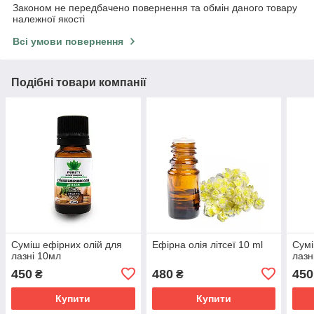
Законом не передбачено повернення та обмін даного товару
належної якості
Всі умови повернення
Подібні товари компанії
Суміш ефірних олій для
Ефірна олія літсеї 10 ml
Сумі
лазні 10мл
лазн
450
480
450
₴
₴
Купити
Купити