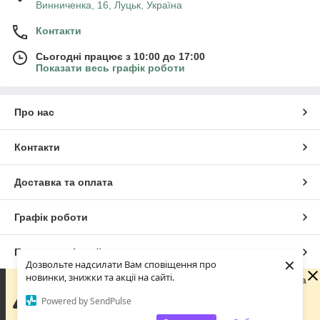
Винниченка, 16, Луцьк, Україна
Контакти
Сьогодні працює з 10:00 до 17:00
Показати весь графік роботи
Про нас
Контакти
Доставка та оплата
Графік роботи
Повна версія сайту
×
Дозвольте надсилати Вам сповіщення про
новинки, знижки та акції на сайті.
Шановні покупці! З 29 липня по 18 серпня наша команда
Сайт створено на маркетплейсі
Prom.ua
перебуває у відпустці. Ви можете оформлювати
Powered by SendPulse
замовлення у звичайному режимі. Усі замовлення та
звернення будуть оброблені починаючи з 18 серпня.