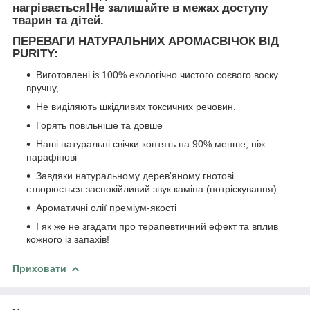
нагрівається!Не залишайте в межах доступу
тварин та дітей.
ПЕРЕВАГИ НАТУРАЛЬНИХ АРОМАСВІЧОК ВІД
PURITY:
Виготовлені із 100% екологічно чистого соєвого воску
вручну,
Не виділяють шкідливих токсичних речовин.
Горять повільніше та довше
Наші натуральні свічки коптять на 90% менше, ніж
парафінові
Завдяки натуральному дерев'яному гнотові
створюється заспокійливий звук каміна (потріскування).
Ароматичні олії преміум-якості
І як же не згадати про терапевтичний ефект та вплив
кожного із запахів!
Приховати