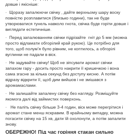
довше і якісніше:
· Щоразу запалюючи свічку , дайте верхньому шару воску
повністю розплавитися (близько години), так не буде
утворюватися тунель навколо гнота, свічка буде горіти довше і
виглядати естетичніше.
· Перед запалюванням свічки підрізайте гніт до 5 мм (можна
просто відламати обгорілий край рукою). Це потрібно для
того, щоб полум'я було рівним, не коптилось, а обгорілі
вуглинки не падали в віск.
· Не задувайте свічку! Щоб не зіпсувати аромат свічки
запахом гару - досить просто накрити її кришечкою і вона
сама згасне за кілька секунд без доступу кисню. А потім
відразу відкрити її, щоб дим вийшов і не змішався з
аромамаслами.
· Не залишайте запалену свічку без нагляду. Розміщуйте
якомога далі від займистих поверхонь.
· Не паліть свічку більше 3-4 годин, віск може перегрітися і
аромат стане менш яскравим. В крайньому випадку, можна
погасити свічку на 15 хв, дати їй охолонути, а потім запалити
знову.
ОБЕРЕЖНО! Під час горіння стакан сильно