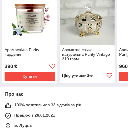
Аромасвічка Purity
Ароматна свічка
Аром
Гарденія
натуральна Purity Vintage
Puri
310 грам
390
960
₴
Ціну уточнюйте
Купити
Про нас
100% позитивних з 33 відгуків за рік
Працює з 26.01.2021
м. Луцьк