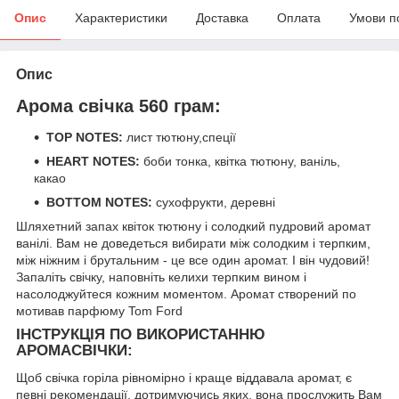
Опис
Характеристики
Доставка
Оплата
Умови п
Опис
Арома свічка 560 грам:
TOP NOTES:
лист тютюну,спеції
HEART NOTES:
боби тонка, квітка тютюну, ваніль,
какао
BOTTOM NOTES:
сухофрукти, деревні
Шляхетний запах квіток тютюну і солодкий пудровий аромат
ванілі. Вам не доведеться вибирати між солодким і терпким,
між ніжним і брутальним - це все один аромат. І він чудовий!
Запаліть свічку, наповніть келихи терпким вином і
насолоджуйтеся кожним моментом. Аромат створений по
мотивав парфюму Tom Ford
ІНСТРУКЦІЯ ПО ВИКОРИСТАННЮ
АРОМАСВІЧКИ:
Щоб свічка горіла рівномірно і краще віддавала аромат, є
певні рекомендації, дотримуючись яких, вона прослужить Вам