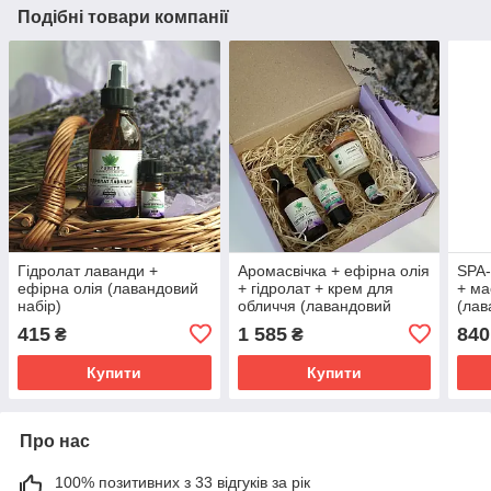
Подібні товари компанії
Гідролат лаванди +
Аромасвічка + ефірна олія
SPA-
ефірна олія (лавандовий
+ гідролат + крем для
+ ма
набір)
обличчя (лавандовий
(лав
комплекс)
415
1 585
840
₴
₴
Купити
Купити
Про нас
100% позитивних з 33 відгуків за рік