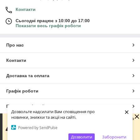
Контакти
Сьогодні працює з 10:00 до 17:00
Показати весь графік роботи
Про нас
Контакти
Доставка та оплата
Графік роботи
Повна версія сайту
×
Дозвольте надсилати Вам сповіщення про
новинки, знижки та акції на сайті.
Шановні покупці! З 29 липня по 18 серпня наша команда
Сайт створено на маркетплейсі
Prom.ua
перебуває у відпустці. Ви можете оформлювати
Powered by SendPulse
замовлення у звичайному режимі. Усі замовлення та
звернення будуть оброблені починаючи з 18 серпня.
Дозволити
Заборонити
Політика конфіденційності
Дякуємо за розуміння! 💚 Мирного неба!