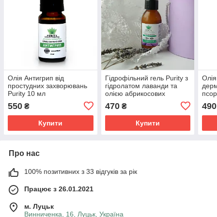
Олія Антигрип від
Гідрофільний гель Purity з
Олія
простудних захворювань
гідролатом лаванди та
дерм
Purity 10 мл
олією абрикосових
псор
кісточок 80 мл
550
470
490
₴
₴
Купити
Купити
Про нас
100% позитивних з 33 відгуків за рік
Працює з 26.01.2021
м. Луцьк
Винниченка, 16, Луцьк, Україна