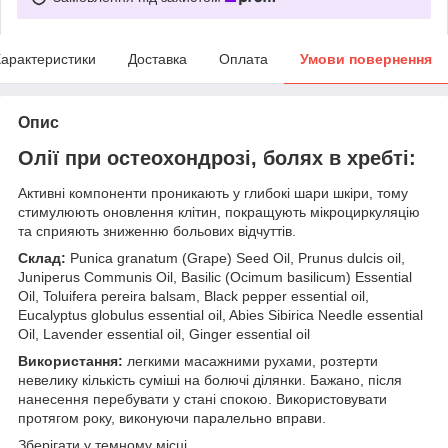
арактеристики
Доставка
Оплата
Умови повернення
Опис
Олії при остеохондрозі, болях в хребті:
Активні компоненти проникають у глибокі шари шкіри, тому
стимулюють оновлення клітин, покращують мікроциркуляцію
та сприяють зниженню больових відчуттів.
Склад:
Punica granatum (Grape) Seed Oil, Prunus dulcis oil,
Juniperus Сommunis Oil, Basilic (Ocimum basilicum) Essential
Oil, Toluifera pereira balsam, Black pepper essential oil,
Eucalyptus globulus essential oil, Abies Sibirica Needle essential
Oil, Lavender essential oil, Ginger essential oil
Використання:
легкими масажними рухами, розтерти
невелику кількість суміші на болючі ділянки. Бажано, після
нанесення перебувати у стані спокою. Використовувати
протягом року, виконуючи паралельно вправи.
Зберігати у темному місці.