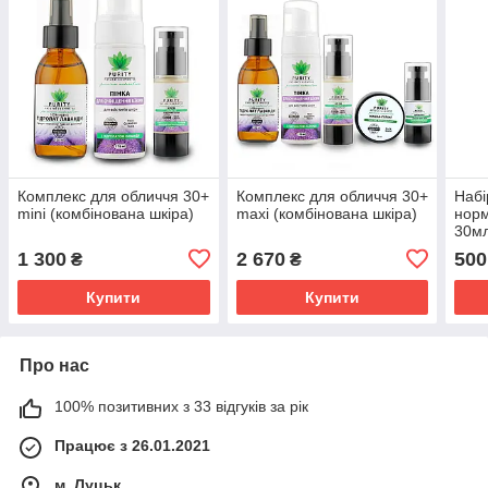
Комплекс для обличчя 30+
Комплекс для обличчя 30+
Набі
mini (комбінована шкіра)
maxi (комбінована шкіра)
норм
30мл
м'ят
1 300
2 670
500
₴
₴
пелю
Купити
Купити
Про нас
100% позитивних з 33 відгуків за рік
Працює з 26.01.2021
м. Луцьк