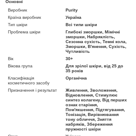
Основні
Виробник
Purity
Країна виробник
Україна
Тип шкіри
Всі типи шкіри
Проблема шкіри
Глибокі зморшки, Мімічні
зморшки, Набряклість,
Сезонна сухість, Темні кола,
Зморшки, В'янення, Сухість,
Чутливість
Вік
30+
Вікова група
Для зрілої шкіри, від 25 до
35 років
Класифікація
Органічна
косметичного засобу
Призначення і результат
Живлення, Зволоження,
Відновлення, Стимулює
синтез колагену, Від перших
ознак старіння,
Пом'якшення, Підтягування,
Тонізація, Вирівнювання
тону обличчя, Зняття
набряків, Збереження
пружності шкіри