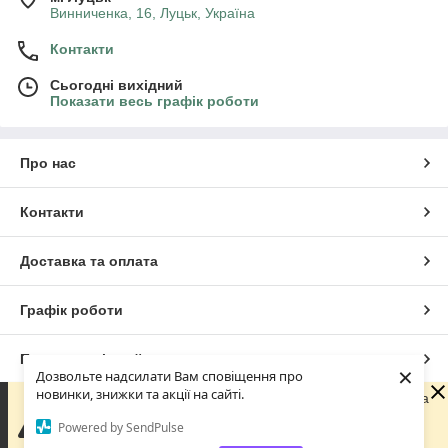
Винниченка, 16, Луцьк, Україна
Контакти
Сьогодні вихідний
Показати весь графік роботи
Про нас
Контакти
Доставка та оплата
Графік роботи
Повна версія сайту
×
Дозвольте надсилати Вам сповіщення про
новинки, знижки та акції на сайті.
Шановні покупці! З 29 липня по 18 серпня наша команда
Сайт створено на маркетплейсі
Prom.ua
перебуває у відпустці. Ви можете оформлювати
Powered by SendPulse
замовлення у звичайному режимі. Усі замовлення та
звернення будуть оброблені починаючи з 18 серпня.