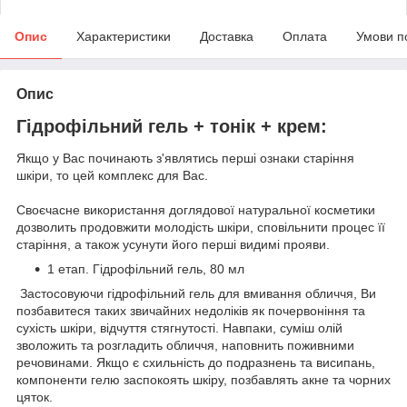
Опис
Характеристики
Доставка
Оплата
Умови п
Опис
Гідрофільний гель + тонік + крем:
Якщо у Вас починають з'являтись перші ознаки старіння
шкіри, то цей комплекс для Вас.
Своєчасне використання доглядової натуральної косметики
дозволить продовжити молодість шкіри, сповільнити процес її
старіння, а також усунути його перші видимі прояви.
1 етап. Гідрофільний гель, 80 мл
Застосовуючи гідрофільний гель для вмивання обличчя, Ви
позбавитеся таких звичайних недоліків як почервоніння та
сухість шкіри, відчуття стягнутості. Навпаки, суміш олій
зволожить та розгладить обличчя, наповнить поживними
речовинами. Якщо є схильність до подразнень та висипань,
компоненти гелю заспокоять шкіру, позбавлять акне та чорних
цяток.