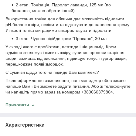
2 етап. Тонізація. Гідролат лаванди, 125 мл (по
бажанню, можна обрати інший)
Використання тоніка для обличчя дає можливість відновити
рН-баланс шкіри, освіжити та підготувати до нанесення крему.
У якості тоніка ми радимо використовувати гідролати
3 етап. Чудово підійде крем "Прованс", 30 мл
У складі якого є пробіотики, пептиди і ніацинамід. Крем
відмінно зволожує і живить шкіру, зупиняє процеси старіння
шкіри, захищає від висихання, підвищує тонус і тургор шкіри,
перешкоджає появі зморшок.
Є сумніви щодо того чи підійде Вам комплекс?
Після оформлення замовлення, наш менеджер обов'язково
напише Вам і Ви зможете задати питання. Або ж телефонуйте
чи напишіть прямо зараз за номером +380660379804.
Приховати
Характеристики