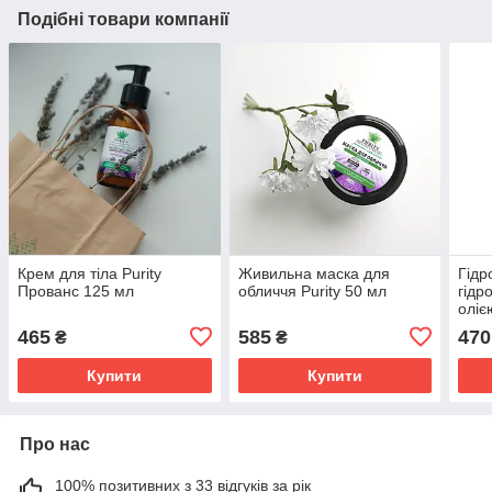
Подібні товари компанії
Крем для тіла Purity
Живильна маска для
Гідр
Прованс 125 мл
обличчя Purity 50 мл
гідр
оліє
кіст
465
585
470
₴
₴
Купити
Купити
Про нас
100% позитивних з 33 відгуків за рік