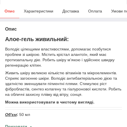
Опис
Характеристики
Доставка
Оплата
Умови п
Опис
Алое-гель живильний:
Володіє цілющими властивостями, допомагає позбутися
проблем зі шкірою. Містить крістал алантоїн, який має
протизапальну дію. Робить шкіру м'якою і здійснює швидку
регенерацію клітин.
Живить шкіру великою кількістю вітамінів та мікроелементів.
Сприяє загоєнню шкіри. Володіє антибактеріальною дією та
здатністю зменшувати пігментні плями. Стимулює ріст
фібробластів, синтез колагену та гіалуронової кислоти. Робить
на обличчі захисну плівку від вітру, сонця.
Можна використовувати в чистому вигляді.
Об'єм
:
50 мл
Приховати