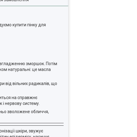
дуємо купити пінку для
розгладженню зморшок. Потім
ком натуральні: це масла
ри від вільних радикалів, що
иться на справжнє
к і нервову систему.
дньо зволожене обличчя,
нізації шкіри, звужує
літин епідермісу, насичує