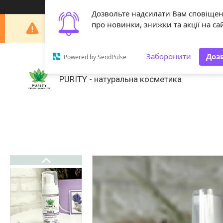
Дозвольте надсилати Вам сповіще
Шановні покупці! З 29 липня по 18 серпня наша 
про новинки, знижки та акції на сай
Заборонити
Доз
Powered by SendPulse
PURITY - натуральна косметика