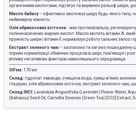
органічними кислотами, підтягує та вирівнює рельєф шкіри, д
Масло бабасу
– ефективно зволожує шкіру будь-якого типу, н
неймовірну ніжність.
Олія абрикосових кісточок
- має протизапальну, регенеруючу і
поліненасичених жирних кислот. Масло містить вітамін А, який 
пружність шкіри і вітамін F, нормалізує роботу сальних залоз і
Екстракт зеленого чаю
– заспокоює та загоює пошкоджену ш
сприяє нормалізації обмінних процесів в шкірі, пом'якшує і р
впливу негативних факторів навколишнього середовища.
Об'єм:
170 мл
Склад:
гідролат лаванди, очищена вода, суміш м'яких аніонни
гліцерин, олія абрикосових кісточок, екстракт зеленого чаю, ша
Склад INCI:
Lavandula Angustifolia (Lavender) Flower Water, Aqu
(Babassu) Seed Oil, Camellia Sinensis (Green Tea) [CO2] Extract, Sa