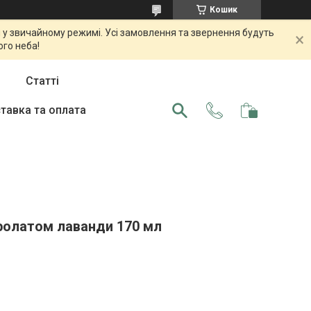
Кошик
 у звичайному режимі. Усі замовлення та звернення будуть
ого неба!
Статті
тавка та оплата
ідролатом лаванди 170 мл