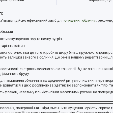
л:
з'явився дійсно ефективний засіб для
очищення обличчя
, рекомен
 обличчя
ають закупорення пор та появу вугрів
тарінню клітин.
вих кісточок, яка до того ж робить шкіру більш пружною, сприяє 
ють залишки зайвого з обличчя. До речі в нашому рецепті вони ціл
ластивості: екстракти зеленого чаю та шавлії. Адже звільнення шкі
 фізичного бруду.
и для вмивання обличчя, ваш щоденний ритуал очищення перетвор
е зрівнятися з цією рослиною за здатністю заспокоювати як тіло, та
іть флакон, невелику кількість пінки масажними рухами на попере
алення, почервоніння шкіри, зменшити лущення і сухість, сприяє то
, зволожує її і тонізує, має заспокійливу дію. Сприяє регенерації к