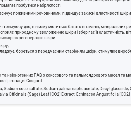
опомагає позбутися набряклості.
асичує поживними речовинами, підвищує захисні властивості шкіри,
 тонізуючу дію, в ньому міститься багато вітамінів, мінеральних речо
сприяє природному зволоженню шкіри і зберігає її еластичність, ві
 прискорює регенерацію шкіри.
кіру,
озгладжує, бореться з передчасним старінням шкіри, стимулює вироб
х та неіоногенних ПАВ з кокосового та пальмоядрового масел та м
влії, ехінацеї Cosgard
a, Sodium coco sulfate, Sodium palmamaphoacetate, Decyl glucoside, Gl
lvia Officinalis (Sage) Leaf [CO2] Extract, Echinacea Angustifolia [CO2]