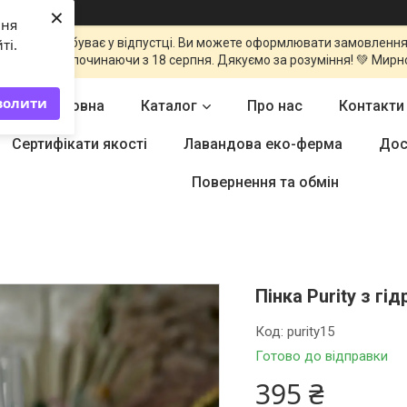
×
ння
команда перебуває у відпустці. Ви можете оформлювати замовлення
ті.
оброблені починаючи з 18 серпня. Дякуємо за розуміння! 💚 Мирн
волити
Головна
Каталог
Про нас
Контакти
Сертифікати якості
Лавандова еко-ферма
Дос
Повернення та обмін
Пінка Purity з г
Код:
purity15
Готово до відправки
395 ₴