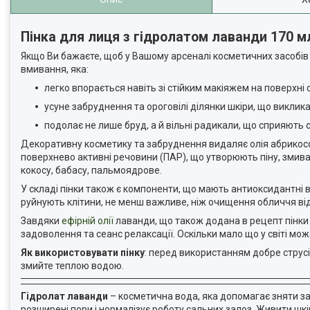
Пінка для лиця з гідролатом лаванди 170 м
Якщо Ви бажаєте, щоб у Вашому арсеналі косметичних засобів 
вмивання, яка:
легко впорається навіть зі стійким макіяжем на поверхні
усуне забруднення та ороговілі ділянки шкіри, що виклик
подолає не лише бруд, а й вільні радикали, що сприяють с
Декоративну косметику та забруднення видаляє олія абрикосо
поверхнево активні речовини (ПАР), що утворюють піну, змива
кокосу, бабасу, пальмоядрове.
У складі пінки також є компоненти, що мають антиоксидантні в
руйнують клітини, не менш важливе, ніж очищення обличчя від
Завдяки
ефірній олії
лаванди, що також додана в рецепт пінк
задоволення та сеанс релаксації. Оскільки мало що у світі мож
Як використовувати пінку
: перед використанням добре струс
змийте теплою водою.
Гідролат лаванди
– косметична вода, яка допомагає зняти зап
розширені пори і нормалізує роботу сальних залоз. Живити шкіру