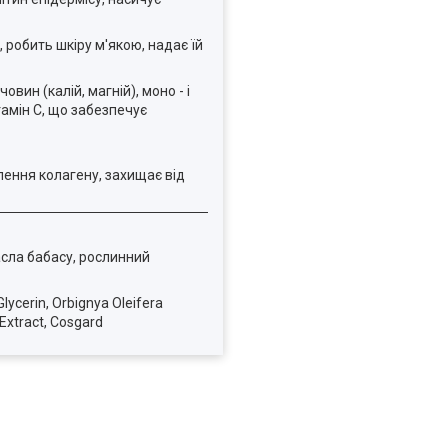
 робить шкіру м'якою, надає їй
вин (калій, магній), моно - і
тамін С, що забезпечує
лення колагену, захищає від
асла бабасу, рослинний
ycerin, Orbignya Oleifera
 Extract, Cosgard