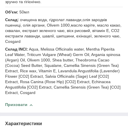
зручно та гігієнічно.
Об'єм:
50мл
Склад:
очищена вода, гідролат лаванди,олія зародків
пшениці, олія аргани, Olivem 1000,масло каріте, масло какао,
сквалан, екстракт зеленого чаю, віск рисовий, вітамін E, CO2
екстракти лаванди, шавлії, шипшини, ехінацеї, зеленого чаю,
Cosgard
Склад INCI:
Aqua, Melissa Officinalis water, Mentha Piperita
Leaf Water, Triticum Vulgare (Wheat) Germ Oil, Argania spinosa
(Argan) Oil, Olivem 1000, Shea butter, Theobroma Cacao
(Cocoa) Seed Butter, Squalane, Camellia Sinensis (Green Tea)
Extract, Rice wax, Vitamin E, Lavandula Angustifolia (Lavender)
Flower [CO2] Extract, Salvia Officinalis (Sage) Leaf [CO2]
Extract, Rosa Canina (Rose Hip) [CO2] Extract, Echinacea
Angustifolia [CO2] Extract, Camellia Sinensis (Green Tea) [CO2]
Extract, Cosgard
Приховати
Характеристики