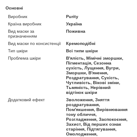
Основні
Виробник
Purity
Країна виробник
Україна
Вид маски за
Поживна
призначенням
Вид маски по консистенції
Кремоподібні
Тип шкіри
Всі типи шкіри
Проблема шкіри
В'ялість, Мімічні зморшки,
Пігментація, Сезонна
сухість, Лущення, Вугри,
Зморшки, В'янення,
Роздратування, Сухість,
Чутливість, Вікові зміни,
Тьмяність, Нерівний
відтінок шкіри
Додатковий ефект
Зволоження, Зняття
роздратування,
Пом'якшення, Вирівнювання
тону обличчя,
Розгладження, Заспокоєння,
Захист, Від перших ознак
старіння, Підтягування,
Омолодження,