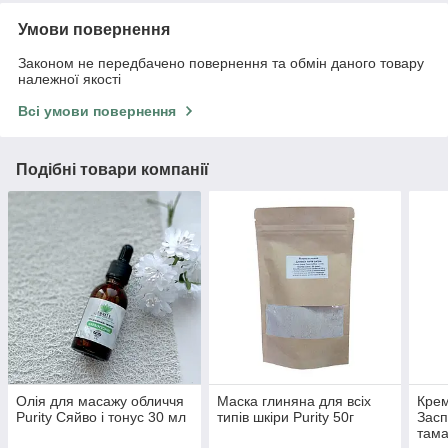
Умови повернення
Законом не передбачено повернення та обмін даного товару
належної якості
Всі умови повернення
Подібні товари компанії
Олія для масажу обличчя
Маска глиняна для всіх
Крем
Purity Сяйво і тонус 30 мл
типів шкіри Purity 50г
Засп
тама