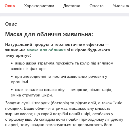
Опис
Характеристики
Доставка
Оплата
Умови п
Опис
Маска для обличчя живильна:
Натуральний продукт з терапевтичним ефектом —
живильна
маска для обличчя
зі шкірою будь-якого
типу врятує:
якщо шкіра втратила пружність та колір під впливом
зовнішніх факторів
при зневодненні та нестачі живильних речовин у
організмі
коли з’явилися ознаки віку — зморшки, пігментація,
зміна структури шкіри.
Завдяки суміші твердих (баттерів) та рідких олій, а також їхніх
похідних, Ваше обличчя отримає максимальну кількість
жирних кислот, що вкрай потрібні нашій шкірі, особливо у
старшому віці. За складом вони подібні природному ліпідному
шарові, тому швидко всмоктуються та допомагають його