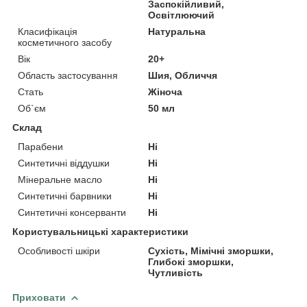
Заспокійливий,
Освітлюючий
Класифікація
Натуральна
косметичного засобу
Вік
20+
Область застосування
Шия, Обличчя
Стать
Жіноча
Об`єм
50 мл
Склад
Парабени
Ні
Синтетичні віддушки
Ні
Мінеральне масло
Ні
Синтетичні барвники
Ні
Синтетичні консерванти
Ні
Користувальницькі характеристики
Особливості шкіри
Сухість, Мімічні зморшки,
Глибокі зморшки,
Чутливість
Приховати