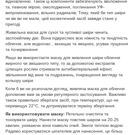
відновленню. Також ці компоненти забезпечують зволоження
та, певною мірою, омолодження, поглинання УФ-
випромінювання, вільних радикалів. Тому, який би тип шкіри
чи вік ви не мали, цей косметичний засіб завжди стане у
пригоді.
Живильна маска для сухої та чутливої шкіри чинить
заспокійливу дію. Вона підкреслює всю ніжність та тендітність
обличчя, але водночас , захищає та зміцнює, усуває лущення
та почервоніння.
Якщо ви використаєте маску для живлення шкіри обличчя
жирного чи змішаного типу, то за допомогою екстрактів
цілющих рослин отримаєте антибактеріальний ефект,
звільнення від акне та подразнень, покращення вигляду та
кольору шкіри.
Коли б ви не розпочали догляд, живляча маска для обличчя
допоможе вам за умови регулярного застосування. Важливо
також правильно зберігати засіб, при температурі, що не
перевищує 22°С, та дотримуватися терміну зберігання.
Як використовувати маску:
Ретельно очистити та
тонізувати шкіру. Нанести маску товстим шаром на 20-25
хвилин, уникаючи зони навколо очей. Змити теплою водою.
Радимо користуватися шпателем для нанесення, це більш