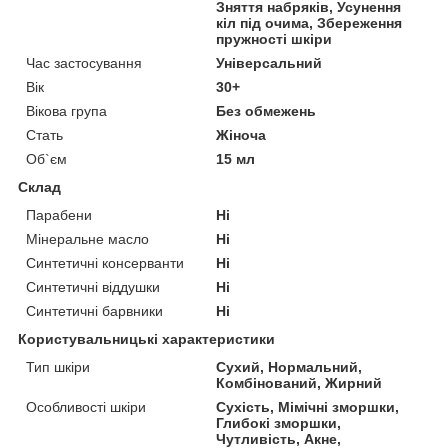
Зняття набряків, Усунення
кіл під очима, Збереження
пружності шкіри
Час застосування
Універсальний
Вік
30+
Вікова група
Без обмежень
Стать
Жіноча
Об`єм
15 мл
Склад
Парабени
Ні
Мінеральне масло
Ні
Синтетичні консерванти
Ні
Синтетичні віддушки
Ні
Синтетичні барвники
Ні
Користувальницькі характеристики
Тип шкіри
Сухий, Нормальний,
Комбінований, Жирний
Особливості шкіри
Сухість, Мімічні зморшки,
Глибокі зморшки,
Чутливість, Акне,