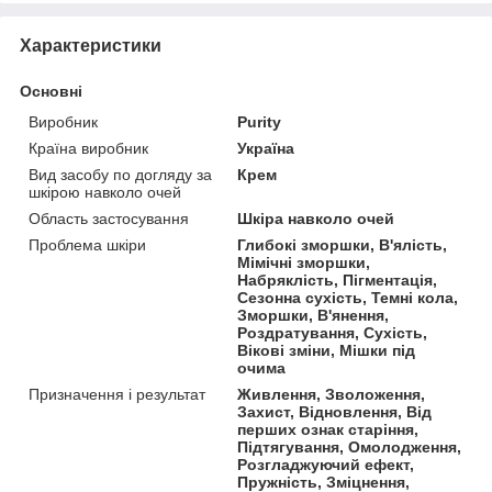
Характеристики
Основні
Виробник
Purity
Країна виробник
Україна
Вид засобу по догляду за
Крем
шкірою навколо очей
Область застосування
Шкіра навколо очей
Проблема шкіри
Глибокі зморшки, В'ялість,
Мімічні зморшки,
Набряклість, Пігментація,
Сезонна сухість, Темні кола,
Зморшки, В'янення,
Роздратування, Сухість,
Вікові зміни, Мішки під
очима
Призначення і результат
Живлення, Зволоження,
Захист, Відновлення, Від
перших ознак старіння,
Підтягування, Омолодження,
Розгладжуючий ефект,
Пружність, Зміцнення,