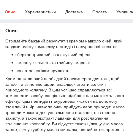
Опис
Характеристики
Доставка
Оплата
Умови п
Опис
Отримайте бажаний результат з кремом навколо очей, який
завдяки вмісту комплексу пептидів і гіалуронової кислоти:
зберігає тривалий зволожуючий ефект
зменшує кількість та глибину зморшок
повертає повікам пружність.
Крем навколо очей необхідний насамперед для того, щоб
запобігти в'яненню шкіри, внаслідок втрати вологи і
природного колагену. З цим успішно справляються всі
компоненти засобу, спеціально підібрані для максимального
ефекту. Крім пептидів і гіалуронової кислоти на допомогу
втомленій шкірі навколо очей прийдуть дари природи: масло
троянди москета для уповільнення старіння, освітлення і
захисту, а також екстракт лаванди для розслаблення і
поліпшення кровообігу. Ви відчуєте також цілющу дію масла
каріте, ніжну турботу масла мигдалю, ніжний дотик протеїнів