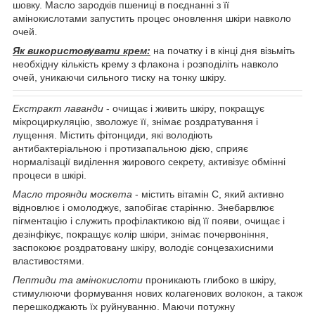
шовку. Масло зародків пшениці в поєднанні з її
амінокислотами запустить процес оновлення шкіри навколо
очей.
Як використовувати крем:
на початку і в кінці дня візьміть
необхідну кількість крему з флакона і розподіліть навколо
очей, уникаючи сильного тиску на тонку шкіру.
Екстракт лаванди
- очищає і живить шкіру, покращує
мікроциркуляцію, зволожує її, знімає роздратування і
лущення. Містить фітонциди, які володіють
антибактеріальною і протизапальною дією, сприяє
нормалізації виділення жирового секрету, активізує обмінні
процеси в шкірі.
Масло троянди москета
- містить вітамін С, який активно
відновлює і омолоджує, запобігає старінню. Знебарвлює
пігментацію і служить профілактикою від її появи, очищає і
дезінфікує, покращує колір шкіри, знімає почервоніння,
заспокоює роздратовану шкіру, володіє сонцезахисними
властивостями.
Пептиди та амінокислоти
проникають глибоко в шкіру,
стимулюючи формування нових колагенових волокон, а також
перешкоджають їх руйнуванню. Маючи потужну