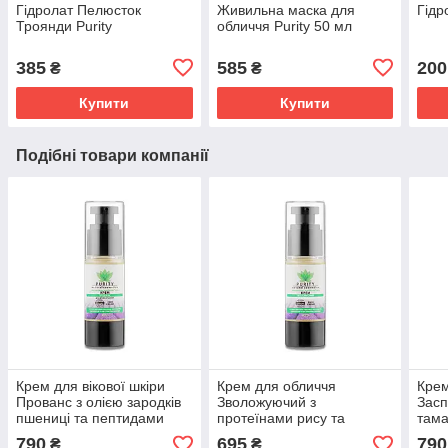
Гідролат Пелюсток
Живильна маска для
Гідр
Троянди Purity
обличчя Purity 50 мл
385
585
200
₴
₴
Купити
Купити
Подібні товари компанії
Крем для вікової шкіри
Крем для обличчя
Крем
Прованс з олією зародків
Зволожуючий з
Засп
пшениці та пептидами
протеїнами рису та
тама
Purity 30 мл
ефірною олією лаванди
Puri
790
695
790
₴
₴