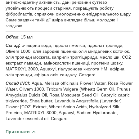
антиоксидантну активність, дані речовини суттєво
уповільнюють процеси старіння, покращують роботу
фібробластів, сприяючи омолодженню епідермального шару.
Саме завдяки такій дії шкіра виглядає більш молодою і
гладкою.
Об'єм
: 15 мл
Cклад:
очищена вода, гідролат меліси, гідролат троянди,
Olivem 1000, олія зародків пшениці,олія мигдалевих кісточок,
олія троянди москета, каприлік тригліцериди, масло ши, СО2
екстракт лаванди, амінокислоти пшениці, протеїни шовку,
MATRIXYL 3000, Aquaxyl, гіалуронова кислота HM, ефірна
олія троянди, ефірна олія сандалу, Cosgard
Склад INCI:
Aqua, Melissa officinalis Flower Water, Rosa Flower
Water, Olivem 1000, Triticum Vulgare (Wheat) Germ Oil, Prunus
Amygdalus Dulcis Oil, Rosa Mosqueta Seed Oil, Caprylic capric
triglyceride, Shea butter, Lavandula Angustifolia (Lavender)
Flower [CO2] Extract, Wheat Amino Acids, Hydrolyzed Silk
Proteins, MATRIXYL 3000, Aquaxyl, Sodium Hyaluronate,
Lavender essential oil, Cosgard
Приховати